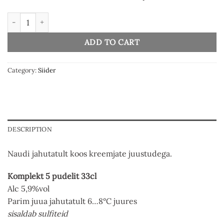
Perry 33cl (5tk) quantity
ADD TO CART
Category:
Siider
DESCRIPTION
Naudi jahutatult koos kreemjate juustudega.
Komplekt 5 pudelit 33cl
Alc 5,9%vol
Parim juua jahutatult 6…8°C juures
sisaldab sulfiteid