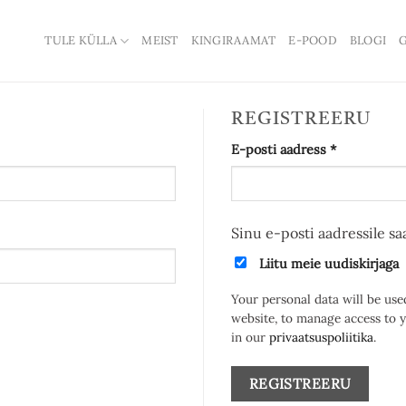
TULE KÜLLA
MEIST
KINGIRAAMAT
E-POOD
BLOGI
G
REGISTREERU
Nõutud
E-posti aadress
*
Sinu e-posti aadressile s
Liitu meie uudiskirjaga
Your personal data will be use
website, to manage access to 
in our
privaatsuspoliitika
.
REGISTREERU