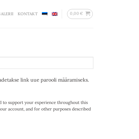
0,00
€
ALERII
KONTAKT
aadetakse link uue parooli määramiseks.
d to support your experience throughout this
your account, and for other purposes described