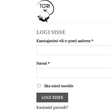
Skip
to
content
LOGI SISSE
Nõutud
Kasutajanimi või e-posti aadress
*
Nõutud
Parool
*
Jäta mind meelde
LOGI SISSE
Kaotasid parooli?