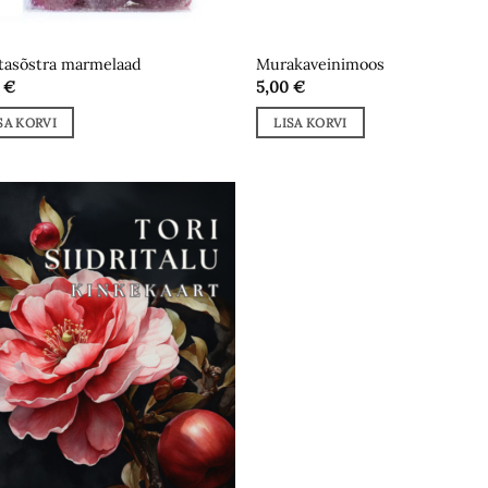
asõstra marmelaad
Murakaveinimoos
0
€
5,00
€
SA KORVI
LISA KORVI
Add to
wishlist