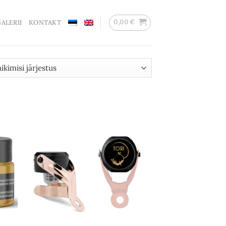
0,00
€
ALERII
KONTAKT
d to
Add to
hlist
wishlist