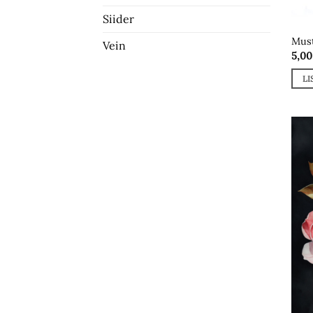
Siider
Must
Vein
5,0
LI