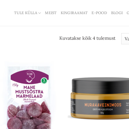
TULE KÜLLA
MEIST
KINGIRAAMAT
E-POOD
BLOGI
G
Kuvatakse kõik 4 tulemust
Add to
Ad
wishlist
wis