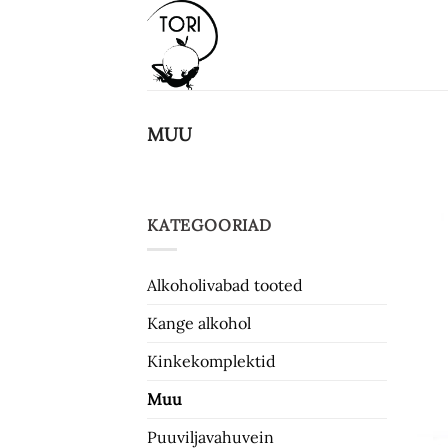
Skip
to
content
MUU
KATEGOORIAD
Alkoholivabad tooted
Kange alkohol
Kinkekomplektid
Muu
Puuviljavahuvein