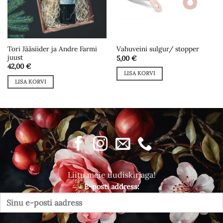
Tori Jääsiider ja Andre Farmi
Vahuveini sulgur/ stopper
juust
5,00
€
42,00
€
LISA KORVI
LISA KORVI
Liitu meie uudiskirjaga!
E-posti address: