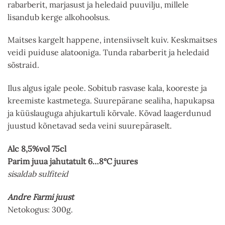
rabarberit, marjasust ja heledaid puuvilju, millele
lisandub kerge alkohoolsus.
Maitses kargelt happene, intensiivselt kuiv. Keskmaitses
veidi puiduse alatooniga. Tunda rabarberit ja heledaid
sõstraid.
Ilus algus igale peole. Sobitub rasvase kala, kooreste ja
kreemiste kastmetega. Suurepärane sealiha, hapukapsa
ja küüslauguga ahjukartuli kõrvale. Kõvad laagerdunud
juustud kõnetavad seda veini suurepäraselt.
Alc 8,5%vol 75cl
Parim juua jahutatult 6…8°C juures
sisaldab sulfiteid
Andre Farmi juust
Netokogus: 300g.