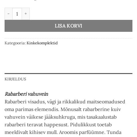
Kinkekomplekt Rabarberi vahuveiniga kogus
LISA KORVI
Kategooria:
Kinkekomplektid
KIRJELDUS
Rabarberi vahuvein
Rabarberi visadus, vägi ja rikkalikud maitseomadused
oma parimas elemendis. Mõnusalt rabarberine kuiv
vahuvein väikese jääksuhkruga, mis tasakaalustab
rabarberi teravat happesust. Pidulikkust toetab
meeldivalt kihisev mull. Aroomis parfüümne. Tunda