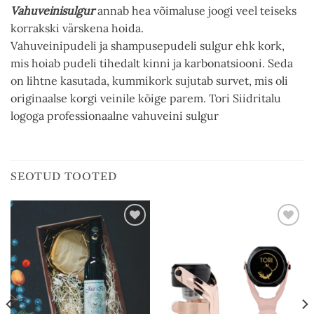
Vahuveinisulgur
annab hea võimaluse joogi veel teiseks
korrakski värskena hoida.
Vahuveinipudeli ja shampusepudeli sulgur ehk kork,
mis hoiab pudeli tihedalt kinni ja karbonatsiooni. Seda
on lihtne kasutada, kummikork sujutab survet, mis oli
originaalse korgi veinile kõige parem. Tori Siidritalu
logoga professionaalne vahuveini sulgur
SEOTUD TOOTED
Add to
Add to
wishlist
wishlist