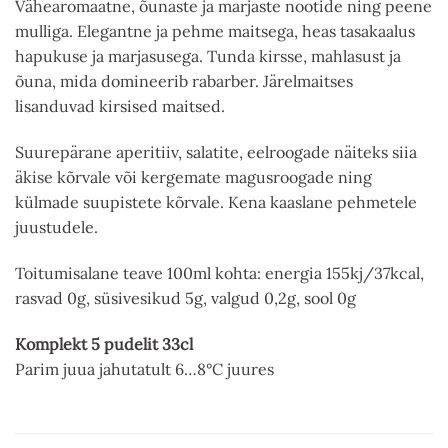
Vähearomaatne, õunaste ja marjaste nootide ning peene
mulliga. Elegantne ja pehme maitsega, heas tasakaalus
hapukuse ja marjasusega. Tunda kirsse, mahlasust ja
õuna, mida domineerib rabarber. Järelmaitses
lisanduvad kirsised maitsed.
Suurepärane aperitiiv, salatite, eelroogade näiteks siia
äkise kõrvale või kergemate magusroogade ning
külmade suupistete kõrvale. Kena kaaslane pehmetele
juustudele.
Toitumisalane teave 100ml kohta: energia 155kj/37kcal,
rasvad 0g, süsivesikud 5g, valgud 0,2g, sool 0g
Komplekt 5 pudelit 33cl
Parim juua jahutatult 6…8°C juures