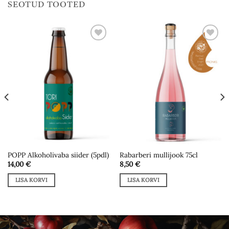
SEOTUD TOOTED
Add to
Add to
wishlist
wishlist
POPP Alkoholivaba siider (5pdl)
Rabarberi mullijook 75cl
14,00
€
8,50
€
LISA KORVI
LISA KORVI