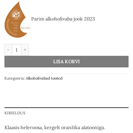
Parim alkoholivaba jook 2023
Rabarberi mullijook (5pdl) kogus
LISA KORVI
Kategooria:
Alkoholivabad tooted
KIRJELDUS
Klaasis heleroosa, kergelt oranžika alatooniga.