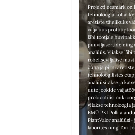
Projekti eesmärk on 
tehnoloogia kohalike 
aretiste täielikuks v
välja uus protüüptood
läbi tootjale huvipak
puuviljasortide ning 
analüüs. Viiakse läbi
roheliseviljalise must
õuna ja pirni aretist
tehnoloogilistes eta
analüüsitakse ja kats
uute jookide väljatö
probiootilisi mikroo
viiakse tehnoloogia j
EMÜ PKI Polli aiand
PlantValor analüüsi-
laborites ning Tori Jõ