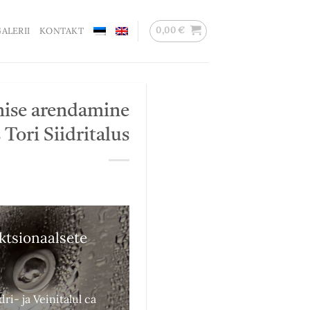
0,00
€
ALERII
KONTAKT
amise arendamine
Tori Siidritalus
ktsionaalsete
ri- ja Veinitalul ca