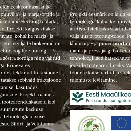
leida keskkonnasäästlik
puuvilja – ja marjasortide ja
Projekti eesmärk on leida k
äärindamiseks ning töötada
tehnoloogia kohalike puuvilj
e. Projekti käigus viiakse
aretiste täielikuks väärinda
kuvate kohalike marja- ja
välja uus prototüüptoode. Pr
aretiste viljade biokeemiline
läbi marja- ja puuviljasortid
 tehnoloogiline uuring
mahla ja pressijäägi biokeem
a sõstra sordiga ning valitud
tehnoloogilised katsed uut
ega. Erinevates
jookide tootearenduseks. Va
ppides tekkinud fraktsioone
toodete katsepartiid ja viiak
etatakse sobivaid fraktsioone
tulemuste levitamine.
ötamisel kasutades
rganisme. Projekti raames
a tootearenduskatseid läbi
usuuringute keskuse
 ja tehnoloogiaüksuse
esuu Siidri- ja Veinitalus.