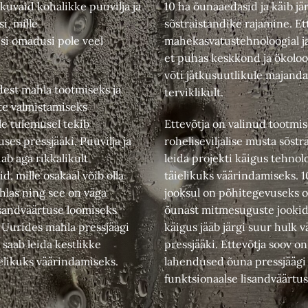
kuvaid kohalikke puuvilja ja
10 ha õunaaedasid ja käib jä
i, mille
sõstraistandike rajamine. Et
isi omadusi pole veel
mahekasvatustehnoloogial ja
et puhas keskkond ja ökoloo
võti jätkusuutlikule majanda
dest mahla tootmiseks ja
terviklikult.
te valmistamiseks
le tulemusel tekib
Ettevõtja on valinud tootmi
es pressjääki. Puuvilja ja
roheliseviljalise musta sõstra
ab aga rikkalikult
leida projekti käigus tehnol
d, mille osakaal võib olla
täielikuks väärindamiseks. 
hlas ning see on väga
jooksul on põhitegevuseks o
isandväärtuse loomiseks
õunast mitmesuguste jookid
 Uurides mahla pressjäägi
käigus jääb järgi suur hulk v
saab leida kestlikke
pressjääki. Ettevõtja soov o
ielikuks väärindamiseks.
lahendused õuna pressjäägi
funktsionaalse lisandväärtu