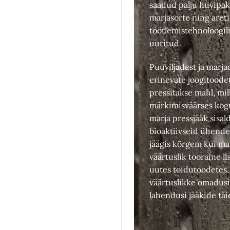
saadud palju huvipak
marjasorte ning aretis
töötlemistehnoloogil
uuritud.
Puuviljadest ja marja
erinevate joogitoode
pressitakse mahl, mil
märkimisväärses kogus
marja pressjääk sisald
bioaktiivseid ühendei
jäägis kõrgem kui ma
väärtuslik tooraine l
uutes toidutoodetes.
väärtuslikke omadusi 
lahendusi jääkide tä