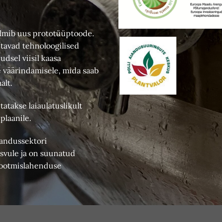
almib uus prototüüptoode.
itavad tehnoloogilised
dsel viisil kaasa
e väärindamisele, mida saab
alt.
tatakse laiaulatuslikult
plaanile.
iandussektori
svule ja on suunatud
tootmislahenduse