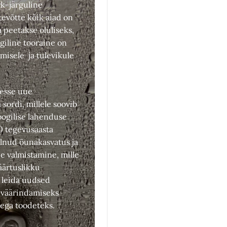
rk-järguline
tevõtte kõik aiad on
 peetakse oluliseks,
giline tooraine on
misele ja tulevikule
sesse uue
 sordi, millele soovib
oogilise lahenduse
10 tegevusaasta
lnud õunakasvatus ja
e valmistamine, mille
äärtuslikku
n leida uudsed
 väärindamiseks
sega toodeteks.