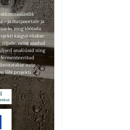
eskkonnasäästlik
a – ja marjasortide ja
miseks ning töötada
ojekti käigus viiakse
e viljade, neist saadud
ilised analüüsid ning
e fermenteeritud
lmistatakse uute
se läbi projekti