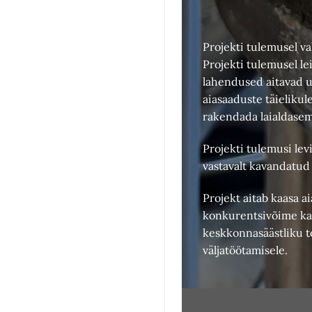
Projekti tulemusel v
Projekti tulemusel le
lahendused aitavad uu
aiasaaduste täielikul
rakendada laialdasem
Projekti tulemusi levi
vastavalt kavandatud 
Projekt aitab kaasa a
konkurentsivõime ka
keskkonnasäästliku 
väljatöötamisele.