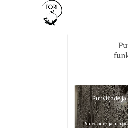
Skip
to
content
Pu
funk
Puuviljade j
Puuviljade- ja marja