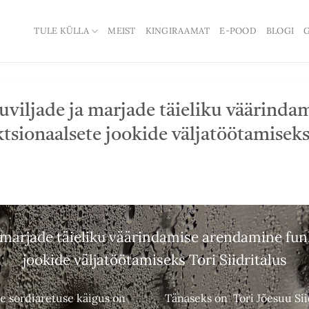
TULE KÜLLA
MEIST
KINGIRAAMAT
E-POOD
BLOGI
G
uviljade ja marjade täieliku väärind
tsionaalsete jookide väljatöötamiseks 
a marjade täieliku väärindamise arendamine fun
jookide väljatöötamiseks Tori Siidritalus
de sordiaretuse käigus on
Tänaseks on Tori Jõesuu Siid