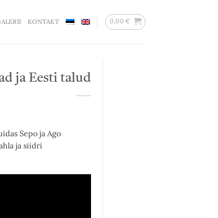
0,00
€
ALERII
KONTAKT
ad ja Eesti talud
uidas Sepo ja Ago
la ja siidri