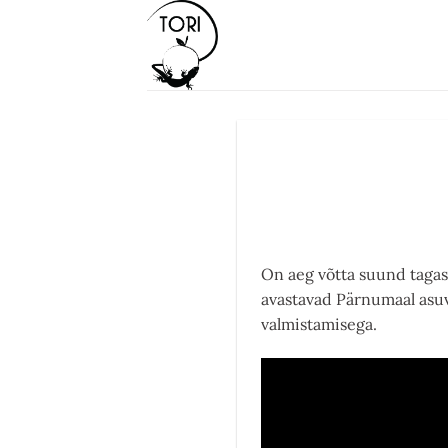
Skip
to
content
On aeg võtta suund tagasi
avastavad Pärnumaal asuva
valmistamisega.