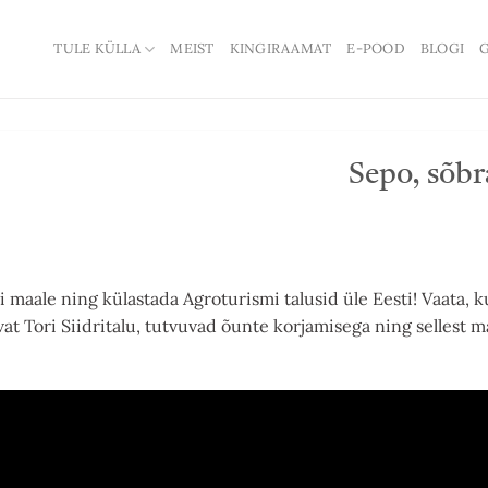
TULE KÜLLA
MEIST
KINGIRAAMAT
E-POOD
BLOGI
G
Sepo, sõbr
 maale ning külastada Agroturismi talusid üle Eesti! Vaata, k
t Tori Siidritalu, tutvuvad õunte korjamisega ning sellest mah